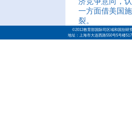
济竞争意向，认
一方面借美国施
裂。
©2012教育部国际司区域和国别研
地址：上海市大连西路550号5号楼517室 邮编