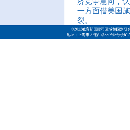
济竞争意向，认
一方面借美国施
裂。
©2012教育部国际司区域和国别研
地址：上海市大连西路550号5号楼517室 邮编