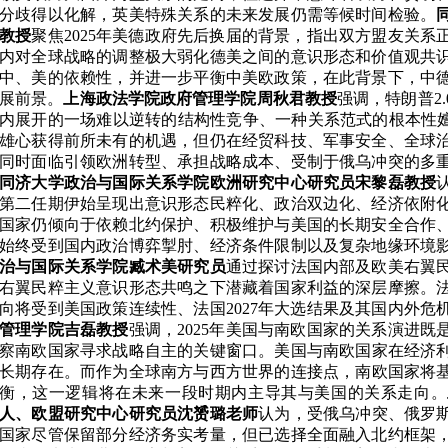
分歧得以
化解
，英美特殊关系的未来发展仍需等候时间检验。
教授
聚焦
2025
年美德政府先后换届的背景，指出双方盟友关系
内对全球战略的调整极大弱化德美之间的意识形态和价值观共
中、美的依赖性，并进一步平衡中美欧政策，在此背景下，中
展前景
。
上海政法学院政府管理学院
周秋君
教授
强调
，特朗普
2.
内展开的一场难以逆转的结构性竞争、一种关系范式的根本性
雄心获得前所未有的机遇，但
仍在
经贸科技、军事安全、全球
同时面临引领欧洲转型、承担战略成本、受制于俄乌冲突的多
同济大学政治与国际关系学院欧洲研究中
心
研究员宋黎磊教授
第二任期伊始呈现出意识形态民粹化、政治双边化、经济依附
国家仍倾向于依赖北约保护、积极维护与美国的长期安全合作
始终受到国内政治博弈掣肘、经济条件限制以及复杂地缘环境
治与国际关系学院臧术美研究员
通过探讨法国内部及欧美右翼
右翼民粹主义意识形态共鸣之下潜藏着国家利益的深层摩擦。
向将受到美国政策连续性、法国
2027
年大选结果及其国内外危
管理学院吉磊教授
强调，
2025
年
美国与南欧
国家的关系演进既
察南欧国家寻求战略自主的关键窗口
。
美国与南欧
国家在
经济
长期存在
。而
作为全球南方与西方世界的连接点
，
南欧国家
将
衡
，
这
一逻辑
将
在
未来一段时期内
主导其与美国的关系走向
。
人、欧盟研究中
心
研究员沈赟璐老师
认为，受俄乌冲突、俄罗
国家尽管
保留部分经济务实考量
，但已选择
全面融入北约框架