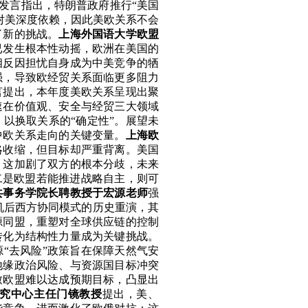
发言指出，
特朗普政
府推行
“美国
对美深度
依赖，因此美欧关系不会
了新的挑战。
上海外国语大学欧盟
已发生根本性动摇，
欧洲在美国的
相反因担忧自身成为中美竞争的牺
强，导致欧经贸关系面临更多阻力
言提出，本年度美欧关系呈现出聚
速在价值观、安全与经贸三大领域
，以换取关系的
“确定性”。展望未
中欧关系走向的关键变量。
上海欧
略收缩，但目标却严重背离。美国
。这加剧了双方的根本分歧，未来
；二是欧盟若能推进战略自主，则可
共事务学院长聘教授于宏源老师
强
机后西方协同模式的历史重演，其
源同盟，重塑对全球供应链的控制
转化为结构性力量成为关键挑战。
源
“去风险”政策旨在保障天然气安
地缘政治风险、与资源国目标冲突
致欧盟难以达成预期目标，凸显出
究中心主任门镜教授
提出，美、