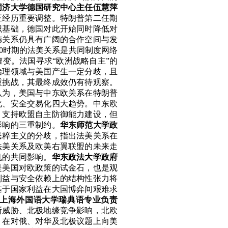
同济
大
学德国研究中心主任伍慧萍
正经历重要调整。特朗普第二任期
识基础，德国对此开始同时降低对
德关系仍具有
广阔的合作空间与发
0
时期的法美关系是
共同制度网络
嬗变。
法国寻求
“欧洲战略自主”的
治理领域与美国产生一定
分歧，且
重挑战，其最终成效仍有待观察。
认为，美国与中东欧关系在特朗普
化、安全交易化四大趋势。
中东欧
、支持欧盟自主防御能力建设，
但
影响的三重制约。
华东师范
大
学政
民粹主义的分歧，指出法美关系在
法美关系及欧美右翼联盟的未来走
机的共同影响。
华东政法
大
学政府
是美国对欧政策的试金石，
也
是观
利益与安全依赖
上
的结构性张力将
基于国家利益在大国博弈间
艰难求
上海外国语
大
学瑞典语专业负责
斯威胁、北极地缘竞争影响，北欧
，在对俄、对华及北极议题上向美