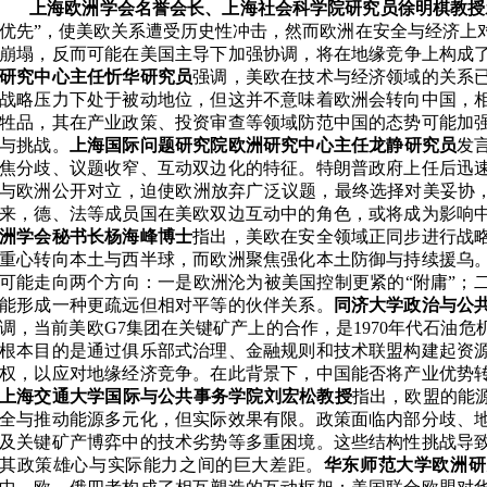
上海
欧洲学会名
誉会长
、
上海社会科学院
研究员
徐明棋
教授
优先
”
，使美欧关系遭受历史性冲击，然而欧洲在安全与经济上
崩塌，反而可能在美国主导下加强协调
，
将
在地缘竞争上构成
研究中心
主任
忻华
研究员
强调
，美欧在技术与经济领域的关系
战略压力下处于被动地位，但
这并不意味着欧洲会转向中国，
牲品，其在产业政策、投资审查
等领域
防范中国的态势可能加
与挑战。
上海国际问题研究院欧洲研究中心主任龙静
研究员
发
焦分歧、议题收窄、互动双边化的特征。特朗普政府上任后迅
与欧洲公开对立，迫使欧洲放弃广泛议题，最终选择对美妥协
来，德、法等成员国在美欧双边互动中的角色，或将成为影响
洲学会秘书长杨海峰
博士
指出
，美欧在安全领域正同步进行战
重心转向本土与西半球，而欧洲聚焦强化本土防御与持续援乌
可能走向两个方向：一是欧洲沦为被美国控制更紧的
“附庸”
能形成一种更疏远但相对平等的伙伴关系。
同济大学政治与公
调，当前美欧
G7
集团在关键矿产上的合作，是
1970
年代石油危
根本目的是通过俱乐部式治理、金融规则和技术联盟构建起资
权，以应对地缘经济竞争。在此背景下，中国能否将产业优势
上海交通大学国际与公共事务学院刘宏松教授
指出，欧盟的能
全与推动能源多元化，但实际效果有限。政策面临内部分歧、
及关键矿产博弈中的技术劣势等多重困境。这些结构性挑战导
其政策雄心与实际能力之间的巨大差距。
华东师范大学欧洲研