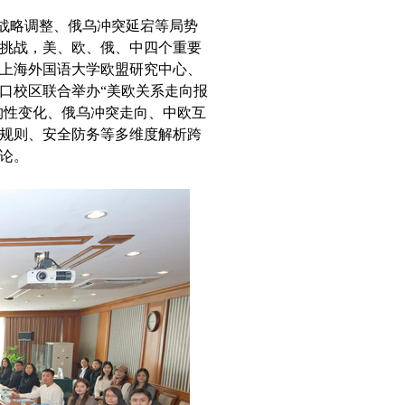
战略
调整、
俄乌冲突
延宕等局势
挑战
，
美、欧、俄、中四个重要
上海外国语大学欧盟研究中心、
口校区
联合举办
“美欧关系走向报
构性变化、俄乌冲突走向、中欧互
规则、安全防务等多维度解析跨
论
。