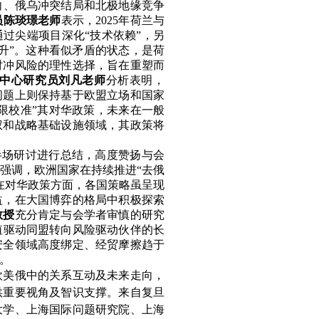
向
、俄乌冲突结局和北极地缘竞争
员陈琰璟老师
表示，
2025
年荷兰与
通过尖端项目深化“技术依赖”，另
升”。
这种看似矛盾的状态，是荷
对冲风险的理性选择，旨在重塑而
中心研究员
刘凡老师
分析表明，
问题上则
保持基于欧盟立场和国家
限校准”其
对华政策，未来在一般
权和战略基础设施领域，
其政策
将
半场研讨
进行
总结
，高度赞扬
与会
强调，欧洲国家在持续推进
“去俄
在对华政策方面，各国策略虽呈现
益，在大国博弈的格局中积极探索
教授
充分肯定与会学者审慎的研究
值驱动同盟转向风险驱动伙伴的长
安全领域高度绑定
、
经贸摩擦
趋于
。
欧美俄中的关系互动及未来走向，
供重要视角及智识支撑。来自复旦
大学、上海国际问题研究院、上海