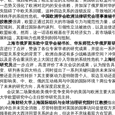
中、欧、俄四者构成了相互塑造的互动框架：美国联合欧盟对
一态势又强化了欧洲对北约的安全依赖，并加深了俄罗斯对华
失阻碍了中欧关系回暖。这种四边关系的连锁反应，导致地区
球秩序的系统性危机。
中国欧洲学会欧洲法律研究会理事兼秘
皎教授
强调，
欧盟正通过其巨大的市场吸引力与规范性力量，
贸规则。其通过国际条约谈判、引领性立法被效仿，以及迫使
欧盟标准。然而，这一话语权根基在于其经济实力，若市场吸
展利益，其影响力也将受到削弱与抵制。
上海市俄罗斯东欧中亚学会秘书长、华东师范大学俄罗斯
言进行了点评，赞扬了各位专家学者的研究成果，并提出一系
同盟关系变化的背景下，欧洲自身还有多少战略选择空间？冲
以及是否会重演历史上大国过度介入导致的系统性危机？
上海
研究员
进一步点评，高度评价了本次会议的成果，认为报告具
变、研判务实四大特点，同时提出了一系列关键问题供未来深
整还是历史性转折？其主要驱动力是特朗普个人、双边互动还
何影响美、中、欧、俄的互动格局与中国的国际
环境？两位专
了未来的研究方向，具有深度启发意义。
会议第二场聚焦欧美俄中竞争变局中的美国与欧洲主要大
大学欧盟研究中心主任忻华研究员主持。
上海财经大学上海国际组织与全球治理研究院叶江教授
指
的冲击并未完全消散，
尽管特朗普
对
英国的
国事访问促使
双方
领美欧跨大西洋同盟关系的走向
，但这
并不意味着
双方在贸易