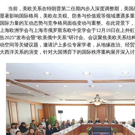
当前，美欧关系在特朗普第二任期内步入深度调整期，美国
显著影响国际格局，美欧在
关税、
防务
与价值观
等领域遭遇多重
国际力量的互动态势与竞争格局面临变动与重整
。在此背景下，
上海欧洲学会与上海市俄罗斯东欧中亚学会于
12
月
19
日在上外虹
告
2025
”发布会暨“欧美俄中关系”研讨会。会议聚焦美欧关系结
动空间等关键议题，邀请沪上多位专家学者，从地缘政治、经贸
大西洋关系的
演变
，
针对
大国博弈下的国际秩序重构
展开深入讨