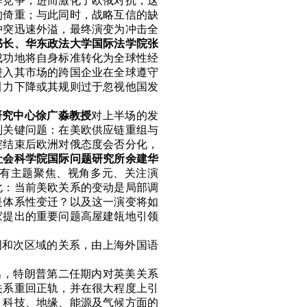
华竞争，进而激化了欧俄对抗；这
的倚重；与此同时，战略互信的缺
冲突迅速外溢，最终演变为冲击全
书长、华东政法大学国际法学院张
成功地将自身标准转化为全球性经
进入其市场的跨国企业
在
全球遵守
引力下降或其规则过于忽视他国发
研究中心徐广淼教授
对上半场的发
列关键问题：在美欧供应链重组与
突结束后欧洲对俄态度会否分化，
社会科学院国际问题研究所余建华
有主题聚焦、视角多元、关注演
化：当前美欧关系的变动是局部调
是体系性变迁？以及这一演变将如
家提出的重要问题高屋建瓴地引领
国和次区域的关系，由上海外国语
出，特朗普第二任期内对
英美关系
关系重回正轨，并在很大程度上引
、科技、地缘、能源及气候方面的