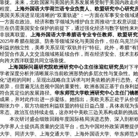
靠拢。
未来，北欧国家与美国的关系
发展
将
受制于美国内政
走
程度
。
上海外国语
大
学荷兰语专业负责人、欧盟研究中心研究
美国
关系演进
呈现清晰的
“双重轨迹”：一方面在军事安全领域
一方面在政治、经济和数字领域为维护自主而推动“主权意识提
兰在仍需美国安全保护的前提下，通过强化经济与数字韧性来
非脱离联盟。
上
海外国语
大
学希腊语专业专任教师
、
欧盟研究
2025
年
希腊
在能源、防务等领域深化
与美国
合作，但在乌克兰
利益的独立性
，美希
关系呈现
“双轨并行”特征。此外，希腊
“有
经贸合作及人文交流领域将延续合作，而在
经济安全、技术主
向跨大西洋联盟
共同立场
靠拢。
上海国际问题研究院欧洲研究中心主任张迎红研究员
对
下
学者
深度分析并
清晰展示当前欧洲形势的多层次性与复杂性。她
化”进程的同时，呈现出战略自主诉求与对美依赖
的并行
态势。
差异，但普遍
无法忽视
中国的重要性。欧洲各国正基于自身利
符合其定位的发展路径。
华东师范
大
学欧洲研究中心主任
门镜
成果
，
并
对此
作出进一步凝练
。
她
指出，美欧关系
正
处于
从价
期张力中，双方
功能性
利益
联盟
的特征日益凸显，具体表现为
常态
、
政治互信持续走低，
这亦
对中美欧三边关系构成新的挑战
本次研讨盛会细致回顾年度国际格局演进态势、深入剖析
为学界人士提供高质量的交流平台，也为中国对外政策调整提
大学、同济大学、上海交通大学、上海外国语大学、华东师范